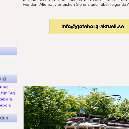
wenden. Alternativ erreichen Sie uns auch über folgende 
org
rung
 für Tag
teborg
teborg
eden